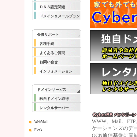
ＤＮＳ設定関連
ドメイン＆メールプラン
会員サポート
各種手続
よくあるご質問
お問い合せ
インフォメーション
ドメインサービス
独自ドメイン取得
レンタルサーバー
WWW、Mail、F
WebMail
ケーションズのデ
Plesk
OCN通信基盤に直