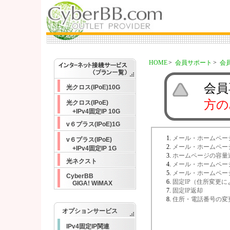
HOME
会員サポート
会
会員専
光クロス(IPoE)10G
方の
光クロス(IPoE)
+IPv4固定IP 10G
v６プラス(IPoE)1G
メール・ホームペー
v６プラス(IPoE)
メール・ホームペー
+IPv4固定IP 1G
ホームページの容量
光ネクスト
メール・ホームペー
メール・ホームページ
CyberBB
固定IP（住所変更に
GIGA! WiMAX
固定IP返却
住所・電話番号の変
オプションサービス
IPv4固定IP関連