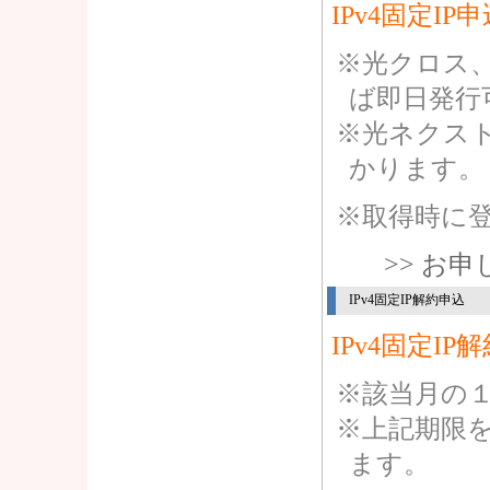
IPv4固定
光クロス
ば即日発行
光ネクス
かります。
取得時に
>> お
IPv4固定IP解約申込
IPv4固定
該当月の
上記期限
ます。