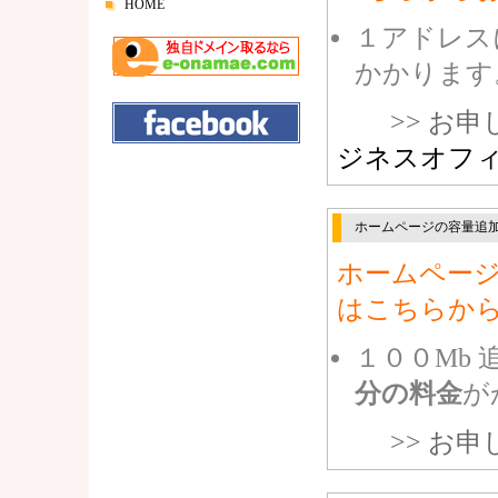
HOME
１アドレス
かかります
>> お
ジネスオフ
ホームページの容量追
ホームペー
はこちらか
１００Mb
分の料金
が
>> お