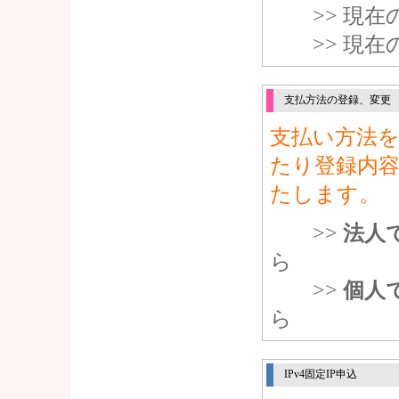
>> 現
>> 現
支払方法の登録、変更
支払い方法
たり登録内
たします。
>>
法人
ら
>>
個人
ら
IPv4固定IP申込