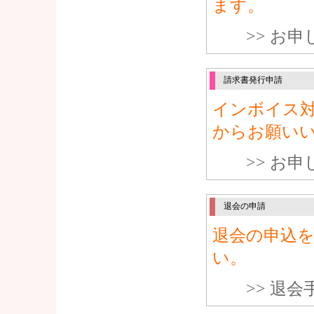
ます。
>> お
請求書発行申請
インボイス
からお願い
>> お
退会の申請
退会の申込
い。
>> 退